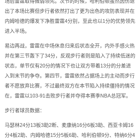
场后雷霆取得微弱领先。次节的时候，哈利伯顿虽然因伤退
出了本场比赛但步行者依然打出了更为出色的攻防表现并在
内姆哈德的爆发下净胜雷霆4分别，至此也以1分的优势领先
进入半场。
易边再战，雷霆在中场休息归来后状态全开，内外手感火热
并在第三节轰下了34分，反观步行者则是陷入了持续低迷的
状态，单节仅有20分的情况下也让双方带着13分的分差进
入到末节的争夺。第四节，雷霆依然占据场上的主动而步行
者不愿放弃比赛，不过最终双方在本节陷入持续僵持的情况
在，雷霆以103-91击败步行者并夺得本赛季NBA总冠军。
步行者球员数据：
马瑟林24分13板3助2断、麦康纳16分6板3助、西亚卡姆16
分4板2助、内姆哈德15分5板6助、哈利伯顿9分、特纳6分4