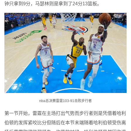
钟只拿到9分，马瑟林则是拿到了24分13篮板。
nba总决赛雷霆103-91击败步行者
第一节开始，雷霆在主场打出气势而步行者则是凭借着哈利
伯顿的发挥紧咬比分但随后在本节末端随着哈利伯顿受伤离