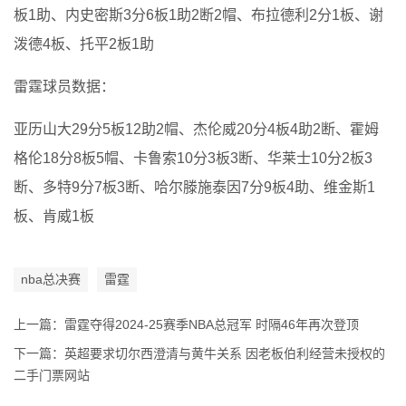
板1助、内史密斯3分6板1助2断2帽、布拉德利2分1板、谢
泼德4板、托平2板1助
雷霆球员数据：
亚历山大29分5板12助2帽、杰伦威20分4板4助2断、霍姆
格伦18分8板5帽、卡鲁索10分3板3断、华莱士10分2板3
断、多特9分7板3断、哈尔滕施泰因7分9板4助、维金斯1
板、肯威1板
nba总决赛
雷霆
上一篇：
雷霆夺得2024-25赛季NBA总冠军 时隔46年再次登顶
下一篇：
英超要求切尔西澄清与黄牛关系 因老板伯利经营未授权的
二手门票网站