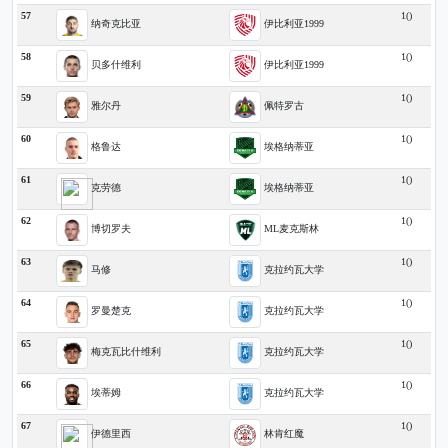
57
1()
纳奇克比亚
伊比利亚1999
58
1()
贝多什维利
伊比利亚1999
59
1()
雅尔丹
佩特罗古
60
1()
格鲁达
埃格纳蒂亚
61
1()
克劳德
埃格纳蒂亚
62
1()
博切罗夫
ML麦克斯林
63
1()
马修
克拉约瓦大学
64
1()
罗曼楚克
克拉约瓦大学
65
1()
梅克瓦比什维利
克拉约瓦大学
66
1()
埃蒂姆
克拉约瓦大学
67
1()
伊德里西
林肯红魔