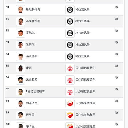
90
1()
斯坦科维奇
格拉茨风暴
91
1()
基泰什维利
格拉茨风暴
92
1()
霍德尔
格拉茨风暴
93
1()
米切尔
格拉茨风暴
94
1()
温汉德尔
格拉茨风暴
95
1()
康瓦
贝尔谢巴夏普尔
96
1()
米兹拉希
贝尔谢巴夏普尔
97
1()
I.兹拉坦诺维奇
贝尔谢巴夏普尔
98
1()
阿布法尼
贝尔格莱德红星
99
1()
薛英佑
贝尔格莱德红星
100
1()
布卡里
贝尔格莱德红星