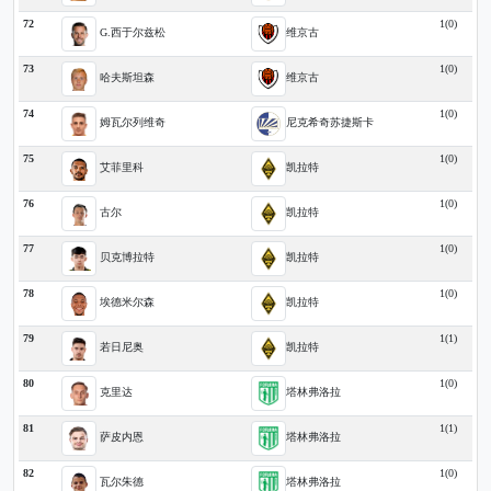
72
1(0)
G.西于尔兹松
维京古
73
1(0)
哈夫斯坦森
维京古
74
1(0)
姆瓦尔列维奇
尼克希奇苏捷斯卡
75
1(0)
艾菲里科
凯拉特
76
1(0)
古尔
凯拉特
77
1(0)
贝克博拉特
凯拉特
78
1(0)
埃德米尔森
凯拉特
79
1(1)
若日尼奥
凯拉特
80
1(0)
克里达
塔林弗洛拉
81
1(1)
萨皮内恩
塔林弗洛拉
82
1(0)
瓦尔朱德
塔林弗洛拉