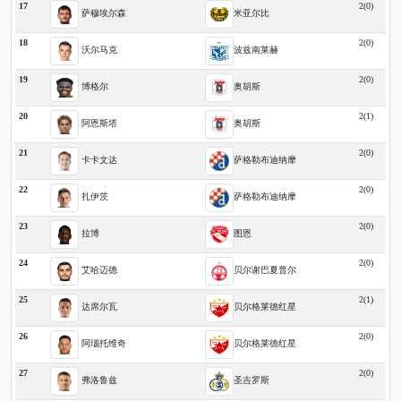
17
2(0)
萨穆埃尔森
米亚尔比
18
2(0)
沃尔马克
波兹南莱赫
19
2(0)
博格尔
奥胡斯
20
2(1)
阿恩斯塔
奥胡斯
21
2(0)
卡卡文达
萨格勒布迪纳摩
22
2(0)
扎伊茨
萨格勒布迪纳摩
23
2(0)
拉博
图恩
24
2(0)
艾哈迈德
贝尔谢巴夏普尔
25
2(1)
达席尔瓦
贝尔格莱德红星
26
2(0)
阿瑙托维奇
贝尔格莱德红星
27
2(0)
弗洛鲁兹
圣吉罗斯