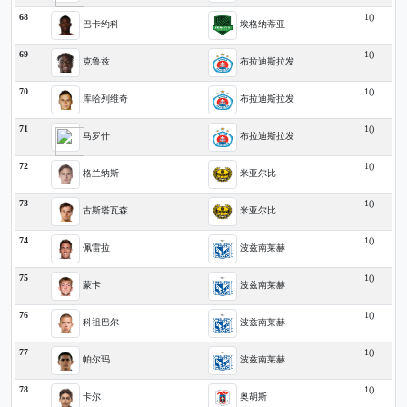
68
1()
巴卡约科
埃格纳蒂亚
69
1()
克鲁兹
布拉迪斯拉发
70
1()
库哈列维奇
布拉迪斯拉发
71
1()
马罗什
布拉迪斯拉发
72
1()
格兰纳斯
米亚尔比
73
1()
古斯塔瓦森
米亚尔比
74
1()
佩雷拉
波兹南莱赫
75
1()
蒙卡
波兹南莱赫
76
1()
科祖巴尔
波兹南莱赫
77
1()
帕尔玛
波兹南莱赫
78
1()
卡尔
奥胡斯