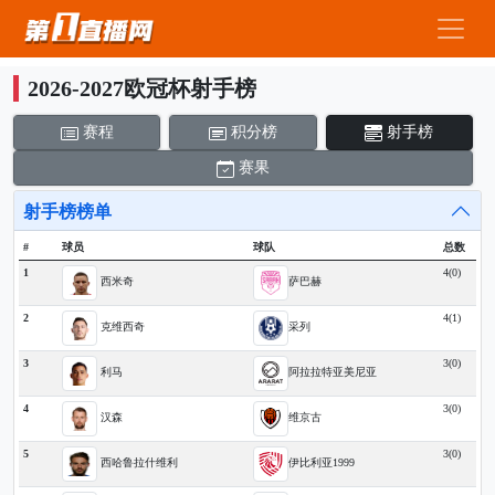
2026-2027欧冠杯射手榜
赛程
积分榜
射手榜
赛果
射手榜榜单
#
球员
球队
总数
1
4(0)
西米奇
萨巴赫
2
4(1)
克维西奇
采列
3
3(0)
利马
阿拉拉特亚美尼亚
4
3(0)
汉森
维京古
5
3(0)
西哈鲁拉什维利
伊比利亚1999