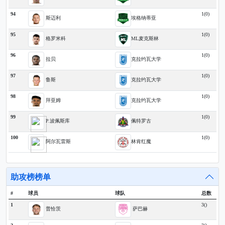
94
1(0)
斯迈利
埃格纳蒂亚
95
1(0)
格罗米科
ML麦克斯林
96
1(0)
拉贝
克拉约瓦大学
97
1(0)
鲁斯
克拉约瓦大学
98
1(0)
拜亚姆
克拉约瓦大学
99
1(0)
P.波佩斯库
佩特罗古
100
1(0)
阿尔瓦雷斯
林肯红魔
助攻榜榜单
#
球员
球队
总数
1
3()
普恰茨
萨巴赫