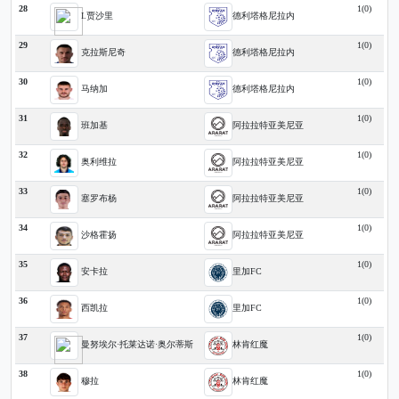
28
1(0)
I.贾沙里
德利塔格尼拉内
29
1(0)
克拉斯尼奇
德利塔格尼拉内
30
1(0)
马纳加
德利塔格尼拉内
31
1(0)
班加基
阿拉拉特亚美尼亚
32
1(0)
奥利维拉
阿拉拉特亚美尼亚
33
1(0)
塞罗布杨
阿拉拉特亚美尼亚
34
1(0)
沙格霍扬
阿拉拉特亚美尼亚
35
1(0)
安卡拉
里加FC
36
1(0)
西凯拉
里加FC
37
1(0)
曼努埃尔·托莱达诺·奥尔蒂斯
林肯红魔
38
1(0)
穆拉
林肯红魔