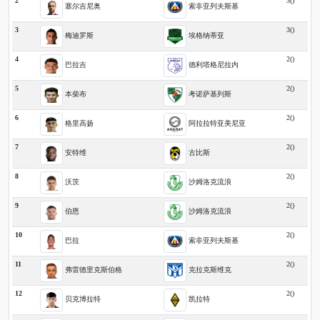
2
3()
塞尔吉尼奥
索非亚列夫斯基
3
3()
梅迪罗斯
埃格纳蒂亚
4
2()
巴拉吉
德利塔格尼拉内
5
2()
本柴布
考诺萨基列斯
6
2()
格里高扬
阿拉拉特亚美尼亚
7
2()
安特维
古比斯
8
2()
沃茨
沙姆洛克流浪
9
2()
伯恩
沙姆洛克流浪
10
2()
巴拉
索非亚列夫斯基
11
2()
弗雷德里克斯伯格
克拉克斯维克
12
2()
贝克博拉特
凯拉特