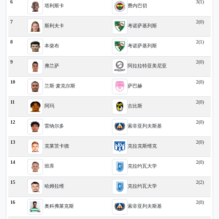
6
3(1)
塔利斯卡
费内巴切
7
2(0)
斯利夫卡
考诺萨基列斯
8
2(1)
本柴布
考诺萨基列斯
9
2(0)
弗兰萨
阿拉拉特亚美尼亚
10
2(0)
兰斯·麦克尔斯
萨巴赫
11
2(0)
阿玛
古比斯
12
2(0)
雷纳尔多
索非亚列夫斯基
13
2(0)
克莱茨卡德
克拉克斯维克
14
2(0)
班库
克拉约瓦大学
15
2(2)
哈姆拉维
克拉约瓦大学
16
2(0)
奥科弗莱克斯
索非亚列夫斯基