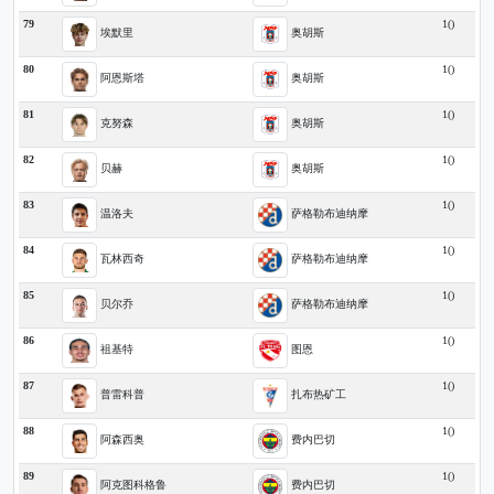
79
1()
埃默里
奥胡斯
80
1()
阿恩斯塔
奥胡斯
81
1()
克努森
奥胡斯
82
1()
贝赫
奥胡斯
83
1()
温洛夫
萨格勒布迪纳摩
84
1()
瓦林西奇
萨格勒布迪纳摩
85
1()
贝尔乔
萨格勒布迪纳摩
86
1()
祖基特
图恩
87
1()
普雷科普
扎布热矿工
88
1()
阿森西奥
费内巴切
89
1()
阿克图科格鲁
费内巴切