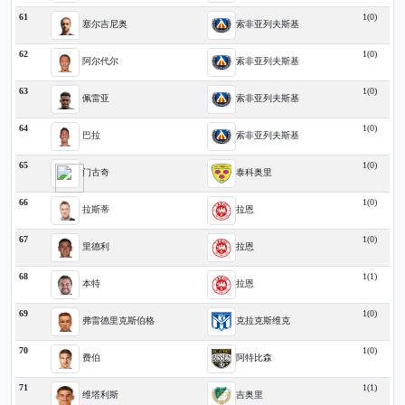
61
1(0)
塞尔吉尼奥
索非亚列夫斯基
62
1(0)
阿尔代尔
索非亚列夫斯基
63
1(0)
佩雷亚
索非亚列夫斯基
64
1(0)
巴拉
索非亚列夫斯基
65
1(0)
门古奇
泰科奥里
66
1(0)
拉斯蒂
拉恩
67
1(0)
里德利
拉恩
68
1(1)
本特
拉恩
69
1(0)
弗雷德里克斯伯格
克拉克斯维克
70
1(0)
费伯
阿特比森
71
1(1)
维塔利斯
吉奥里