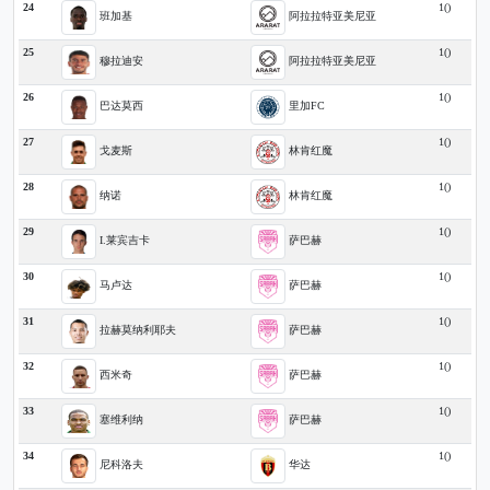
24
1()
班加基
阿拉拉特亚美尼亚
25
1()
穆拉迪安
阿拉拉特亚美尼亚
26
1()
巴达莫西
里加FC
27
1()
戈麦斯
林肯红魔
28
1()
纳诺
林肯红魔
29
1()
I.莱宾吉卡
萨巴赫
30
1()
马卢达
萨巴赫
31
1()
拉赫莫纳利耶夫
萨巴赫
32
1()
西米奇
萨巴赫
33
1()
塞维利纳
萨巴赫
34
1()
尼科洛夫
华达