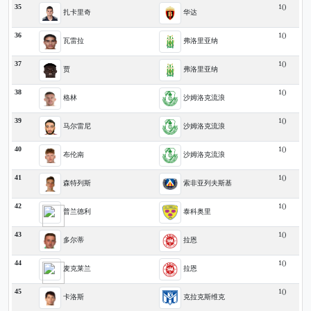
35
1()
扎卡里奇
华达
36
1()
瓦雷拉
弗洛里亚纳
37
1()
贾
弗洛里亚纳
38
1()
格林
沙姆洛克流浪
39
1()
马尔雷尼
沙姆洛克流浪
40
1()
布伦南
沙姆洛克流浪
41
1()
森特列斯
索非亚列夫斯基
42
1()
普兰德利
泰科奥里
43
1()
多尔蒂
拉恩
44
1()
麦克莱兰
拉恩
45
1()
卡洛斯
克拉克斯维克