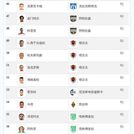
46
1()
克莱茨卡德
克拉克斯维克
47
1()
皮门特尔
阿特比森
48
1()
科雷亚
阿特比森
49
1()
G.西于尔兹松
维京古
50
1()
哈夫斯坦森
维京古
51
1()
埃克罗斯
维京古
52
1()
博格索松
维京古
53
1()
霍茨科
尼克希奇苏捷斯卡
54
1()
马塔
凯拉特
55
1()
泽尼约夫
塔林弗洛拉
56
1()
阿利库
塔林弗洛拉