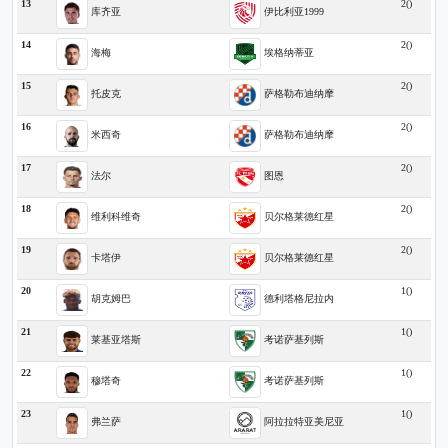
13
2()
库齐亚
伊比利亚1999
14
2()
海梅
埃格纳蒂亚
15
2()
托皮克
萨格勒布迪纳摩
16
2()
米西奇
萨格勒布迪纳摩
17
2()
法尔
图恩
18
2()
维利科维奇
贝尔格莱德红星
19
2()
卡塔伊
贝尔格莱德红星
20
1()
胡克姆巴
德利塔格尼拉内
21
1()
莱基亚塔斯
考诺萨基列斯
22
1()
穆塔奇
考诺萨基列斯
23
1()
弗兰萨
阿拉拉特亚美尼亚