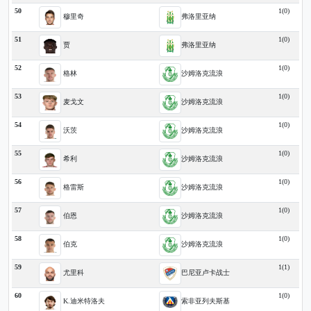
50
1(0)
穆里奇
弗洛里亚纳
51
1(0)
贾
弗洛里亚纳
52
1(0)
格林
沙姆洛克流浪
53
1(0)
麦戈文
沙姆洛克流浪
54
1(0)
沃茨
沙姆洛克流浪
55
1(0)
希利
沙姆洛克流浪
56
1(0)
格雷斯
沙姆洛克流浪
57
1(0)
伯恩
沙姆洛克流浪
58
1(0)
伯克
沙姆洛克流浪
59
1(1)
尤里科
巴尼亚卢卡战士
60
1(0)
K.迪米特洛夫
索非亚列夫斯基