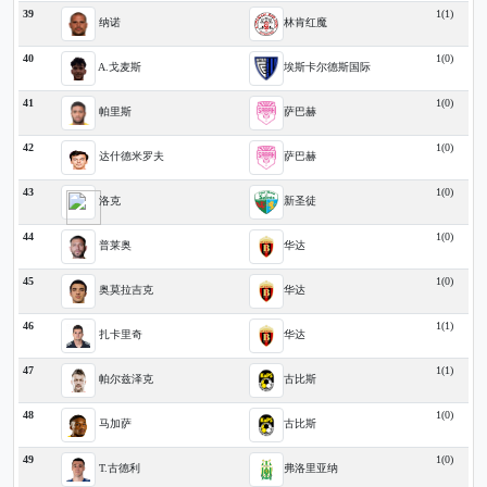
39
1(1)
纳诺
林肯红魔
40
1(0)
A.戈麦斯
埃斯卡尔德斯国际
41
1(0)
帕里斯
萨巴赫
42
1(0)
达什德米罗夫
萨巴赫
43
1(0)
洛克
新圣徒
44
1(0)
普莱奥
华达
45
1(0)
奥莫拉吉克
华达
46
1(1)
扎卡里奇
华达
47
1(1)
帕尔兹泽克
古比斯
48
1(0)
马加萨
古比斯
49
1(0)
T.古德利
弗洛里亚纳