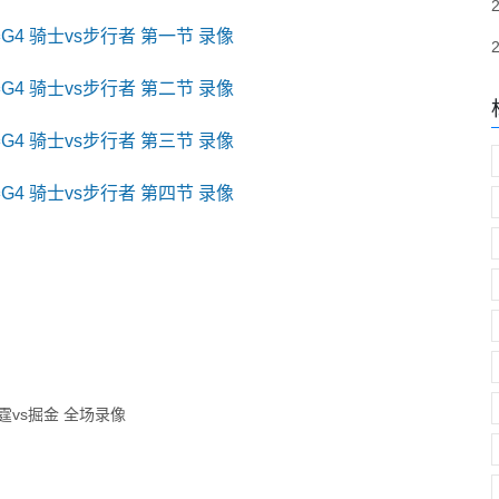
赛G4 骑士vs步行者 第一节 录像
赛G4 骑士vs步行者 第二节 录像
赛G4 骑士vs步行者 第三节 录像
赛G4 骑士vs步行者 第四节 录像
雷霆vs掘金 全场录像