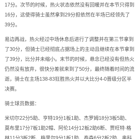
17分。次节的时候，热火状态依然没有回暖并在本节只得到
16分，这使得骑士虽然拿到29分担依然在半场已经领先了
39分。
易边再战，热火经过中场休息后进行了调整并在第三节拿到
了30分，但骑士已经彻底占据场上的主动且继续在本节拿到
了39分，比分并未缩小。末节的时候，悬念已经没有但热火
仍然没有放弃，很快分差就来到了50分，最终随着时间的流
逝，骑士在主场138-83狂胜热火并以大比分4-0晋级分区半
决赛。
骑士球员数据：
米切尔22分5助、亨特19分1板1助、杰罗姆18分3板5助、
莫布里17分7板1助2帽、阿伦14分12板2助6断、贾旺特·格
林11分3板2断、梅里尔9分1板1助、泰森6分2板2助、奥科