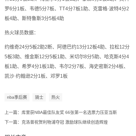
罗6分1板、韦德5分7板、TT4分7板1助、克雷格·波特4分2
板4助、斯特鲁斯3分5板4助
热火球员数据：
约维奇24分5板2助2断、阿德巴约13分12板4助、拉松12分
5板3助、维金斯12分5板1助、米切尔8分5助、哈克斯4分4
板1助、希罗4分1板1助、韦尔2分7板、海史密斯2分4板、
凯沙·约翰逊2分1板、邓罗1板
nba季后赛
骑士
热火
上一篇：
库里获NBA最佳队友奖 66张第一名选票力压亚当斯
下一篇：
克洛普祝贺利物浦夺冠 激励球队继续创造辉煌