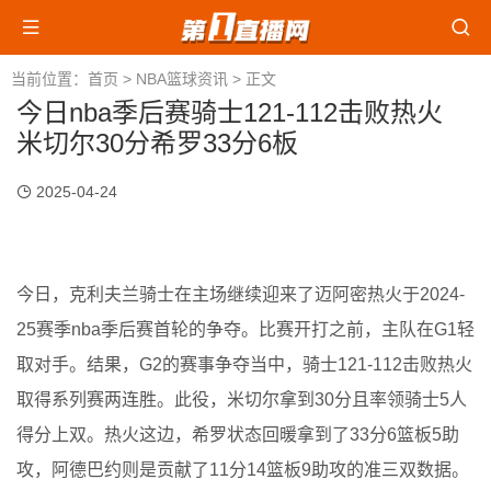
当前位置：
首页
>
NBA篮球资讯
> 正文
今日nba季后赛骑士121-112击败热火
米切尔30分希罗33分6板
2025-04-24
今日，克利夫兰骑士在主场继续迎来了迈阿密热火于2024-
25赛季nba季后赛首轮的争夺。比赛开打之前，主队在G1轻
取对手。结果，G2的赛事争夺当中，骑士121-112击败热火
取得系列赛两连胜。此役，米切尔拿到30分且率领骑士5人
得分上双。热火这边，希罗状态回暖拿到了33分6篮板5助
攻，阿德巴约则是贡献了11分14篮板9助攻的准三双数据。