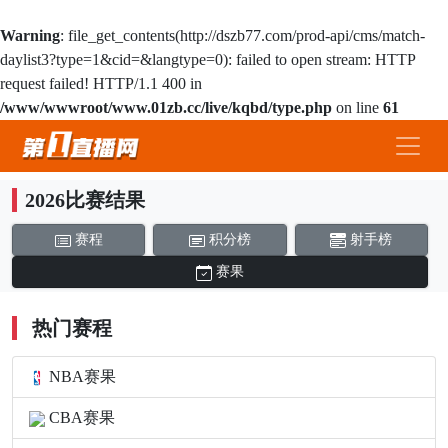
Warning
: file_get_contents(http://dszb77.com/prod-api/cms/match-
daylist3?type=1&cid=&langtype=0): failed to open stream: HTTP
request failed! HTTP/1.1 400 in
/www/wwwroot/www.01zb.cc/live/kqbd/type.php
on line
61
2026比赛结果
赛程
积分榜
射手榜
赛果
热门赛程
NBA赛果
CBA赛果