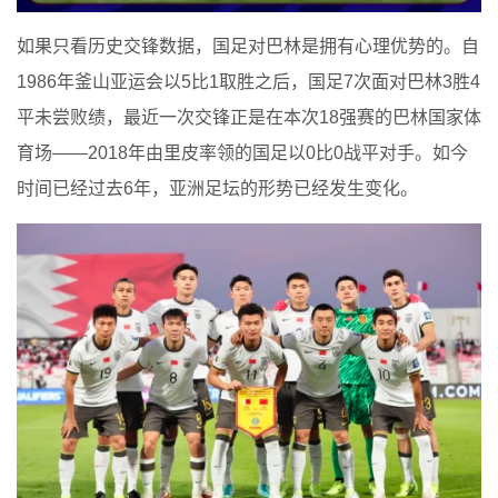
如果只看历史交锋数据，国足对巴林是拥有心理优势的。自
1986年釜山亚运会以5比1取胜之后，国足7次面对巴林3胜4
平未尝败绩，最近一次交锋正是在本次18强赛的巴林国家体
育场——2018年由里皮率领的国足以0比0战平对手。如今
时间已经过去6年，亚洲足坛的形势已经发生变化。