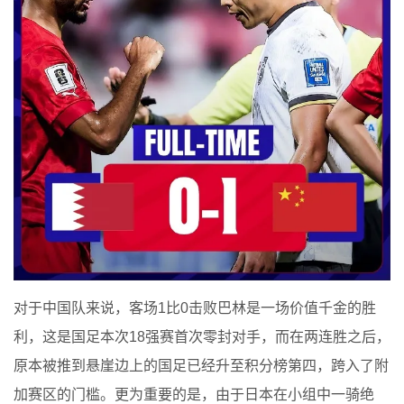
对于中国队来说，客场1比0击败巴林是一场价值千金的胜
利，这是国足本次18强赛首次零封对手，而在两连胜之后，
原本被推到悬崖边上的国足已经升至积分榜第四，跨入了附
加赛区的门槛。更为重要的是，由于日本在小组中一骑绝