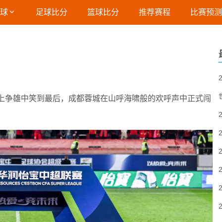
球
足球比分
篮球比分
推荐赛程
比赛预测
沪上争雄中笑到最后，成都蓉城在山呼海啸般的欢呼声中正式闯