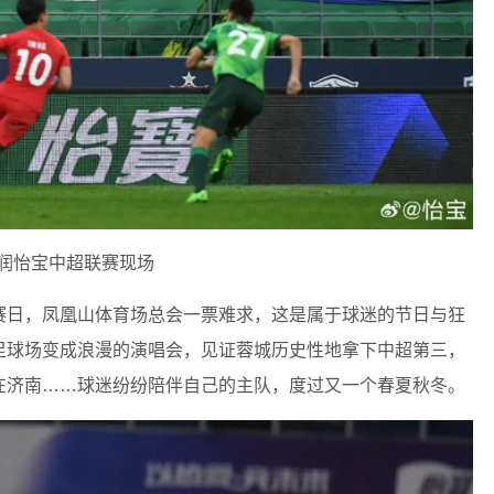
华润怡宝中超联赛现场
赛日，凤凰山体育场总会一票难求，这是属于球迷的节日与狂
足球场变成浪漫的演唱会，见证蓉城历史性地拿下中超第三，
在济南……球迷纷纷陪伴自己的主队，度过又一个春夏秋冬。