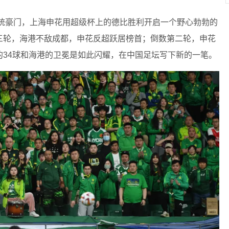
传统豪门，上海申花用超级杯上的德比胜利开启一个野心勃勃的
三轮，海港不敌成都，申花反超跃居榜首；倒数第二轮，申花
34球和海港的卫冕是如此闪耀，在中国足坛写下新的一笔。