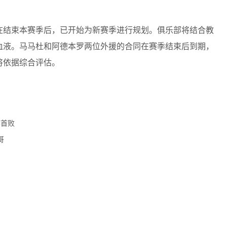
在结束本赛季后，已开始为新赛季进行规划。俱乐部将结合教
血液。马马杜和阿德本罗两位外援的合同在赛季结束后到期，
将依据综合评估。
赛首败
哥