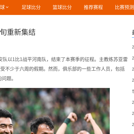
球
足球比分
篮球比分
推荐赛程
比赛预测
中旬重新集结
京国安队以1比1战平河南队，结束了本赛季的征程。主教练苏亚雷
享受不少于六周的假期。然而，俱乐部的一些工作人员，包括
的问题。