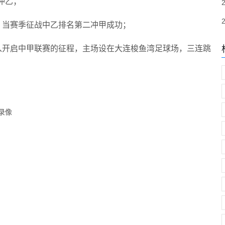
冲乙；
”，当赛季征战中乙排名第二冲甲成功；
投入开启中甲联赛的征程，主场设在大连梭鱼湾足球场，三连跳
场录像