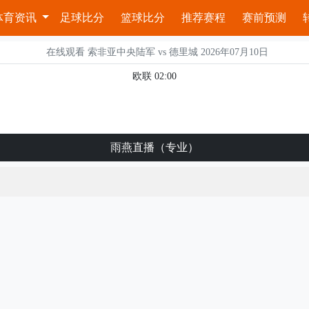
体育资讯
足球比分
篮球比分
推荐赛程
赛前预测
在线观看 索非亚中央陆军 vs 德里城 2026年07月10日
欧联 02:00
雨燕直播（专业）