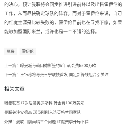
的决心，预计曼联将会同步推进引进前锋以及出售霍伊伦的
工作，从而尽快确定球队的阵容。而对于霍伊伦来说，自己
的红魔生涯是比较失败的，霍伊伦目前也在寻找下家，如果
能够加盟国际米兰，或许也是一个不错的选择。
曼联
霍伊伦
上一篇：
曝曼城与赖因德斯签约5年 转会费5500万欧
下一篇：
王钰栋将与张玉宁联袂首发 国足新锋线组合引关注
相关文章
曝曼联签17岁后腰奥罗斯科 转会费100万美元
曼联关注安德森 球员刚刚入选英格兰国家队
外媒：曼联目前面临三个问题 红魔赛季开局不佳