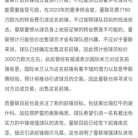
曼联计划对锋线位置进行升级，不过要想出售霍伊伦球队可
能需要接受亏损，在2023年的夏季转会窗，曼联花费7780
万欧元的转会费引进这名前锋，不过按照球队目前的低迷状
态，曼联要想从球员身上收获足够的转会费是不可能的，曼
联预计只能低价出售球员才会有球队感兴趣，不过对于曼联
来说，球队已经确定出售这名前锋，因此预计给球员标价
3000万欧元左右，此前曾经有报道表示国际米兰对这名前
锋有意，国际米兰认为这名前锋有着不错的潜力以及意甲联
赛经验，预计将推动引进球员的交易。因此曼联也将寻求与
对方达成交易，出售这名前锋。
而曼联目前也是关注了新的前锋目标，包括莱比锡红牛的谢
什科、加拉塔萨雷的奥斯梅恩，球队希望引进一名有着出色
实力的中锋增强球队的进攻，曼联目前已经签下前锋库尼
亚，接近引进前锋姆贝乌莫，这也说明了曼联增强球队进攻