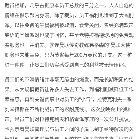
裁员相加，几乎占据原本员工总数的三分之一，人人自危的
情绪在俱乐部内弥漫。除了裁员，员工福利也遭到了大幅削
减。以往免费的午餐福利被取消，食堂关闭，曾经充满欢声
笑语的圣诞派对也成了回忆，甚至老特拉福德球场的免费观
赛服务也一并消失。就连曼联传奇教练弗格森的“曼联大使”
职务也未能幸免，只为节省每年200万英镑的开支。这一桩
桩一件件，让员工们切实感受到自己的利益被无情压缩。
员工们的不满情绪并非毫无缘由的爆发，而是长期积累的结
果。从大规模裁员让许多人失去工作，到福利削减降低工作
幸福感，再到关键赛事中对员工的“小气”，拉特克利夫一系
列举措都在不断挑战员工的忍耐底线 。这次放映会上的嘘
声，是员工们对拉特克利夫和格雷泽家族的一次公开抗议，
也预示着曼联管理层与员工之间的矛盾已到了亟待解决的关