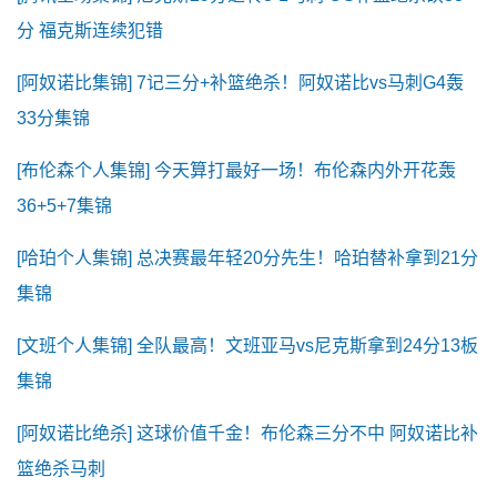
分 福克斯连续犯错
[阿奴诺比集锦] 7记三分+补篮绝杀！阿奴诺比vs马刺G4轰
33分集锦
[布伦森个人集锦] 今天算打最好一场！布伦森内外开花轰
36+5+7集锦
[哈珀个人集锦] 总决赛最年轻20分先生！哈珀替补拿到21分
集锦
[文班个人集锦] 全队最高！文班亚马vs尼克斯拿到24分13板
集锦
[阿奴诺比绝杀] 这球价值千金！布伦森三分不中 阿奴诺比补
篮绝杀马刺