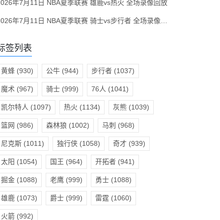
2026年7月11日 NBA夏季联赛 雄鹿vs热火 全场录像回放
2026年7月11日 NBA夏季联赛 骑士vs步行者 全场录像回放
标签列表
黄蜂
(930)
公牛
(944)
步行者
(1037)
魔术
(967)
骑士
(999)
76人
(1041)
凯尔特人
(1097)
热火
(1134)
灰熊
(1039)
篮网
(986)
森林狼
(1002)
马刺
(968)
尼克斯
(1011)
独行侠
(1058)
奇才
(939)
太阳
(1054)
国王
(964)
开拓者
(941)
掘金
(1088)
老鹰
(999)
勇士
(1088)
雄鹿
(1073)
爵士
(999)
雷霆
(1060)
火箭
(992)