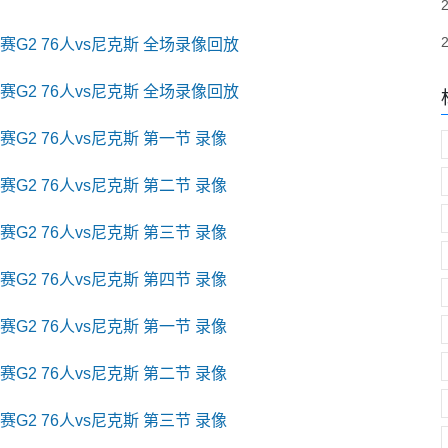
决赛G2 76人vs尼克斯 全场录像回放
决赛G2 76人vs尼克斯 全场录像回放
决赛G2 76人vs尼克斯 第一节 录像
决赛G2 76人vs尼克斯 第二节 录像
决赛G2 76人vs尼克斯 第三节 录像
决赛G2 76人vs尼克斯 第四节 录像
决赛G2 76人vs尼克斯 第一节 录像
决赛G2 76人vs尼克斯 第二节 录像
决赛G2 76人vs尼克斯 第三节 录像