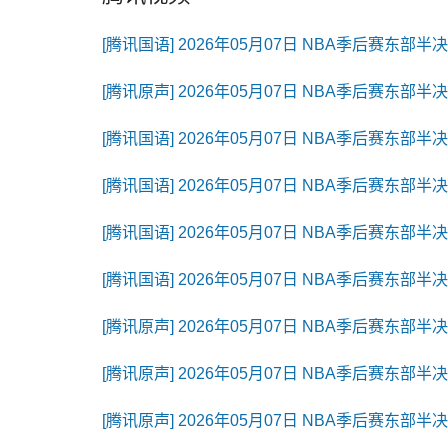
[腾讯国语] 2026年05月07日 NBA季后赛东部半
[腾讯原声] 2026年05月07日 NBA季后赛东部半
[腾讯国语] 2026年05月07日 NBA季后赛东部半
[腾讯国语] 2026年05月07日 NBA季后赛东部半
[腾讯国语] 2026年05月07日 NBA季后赛东部半
[腾讯国语] 2026年05月07日 NBA季后赛东部半
[腾讯原声] 2026年05月07日 NBA季后赛东部半
[腾讯原声] 2026年05月07日 NBA季后赛东部半
[腾讯原声] 2026年05月07日 NBA季后赛东部半