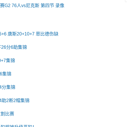
决赛G2 76人vs尼克斯 第四节 录像
+6 唐斯20+10+7 恩比德伤缺
下26分6助集锦
0+7集锦
+6集锦
24分集锦
4助2断2帽集锦
收割比赛