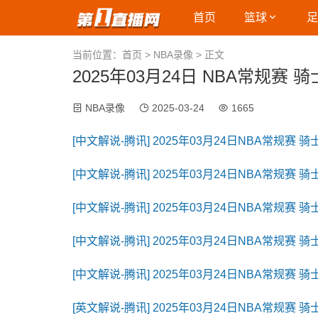
首页
篮球
足
当前位置：
首页
>
NBA录像
> 正文
2025年03月24日 NBA常规赛 
NBA录像
2025-03-24
1665
[中文解说-腾讯] 2025年03月24日NBA常规赛 
[中文解说-腾讯] 2025年03月24日NBA常规赛 骑
[中文解说-腾讯] 2025年03月24日NBA常规赛 骑
[中文解说-腾讯] 2025年03月24日NBA常规赛 骑
[中文解说-腾讯] 2025年03月24日NBA常规赛 骑
[英文解说-腾讯] 2025年03月24日NBA常规赛 