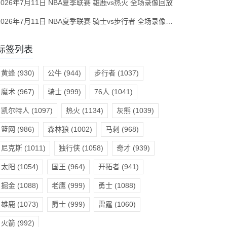
2026年7月11日 NBA夏季联赛 雄鹿vs热火 全场录像回放
2026年7月11日 NBA夏季联赛 骑士vs步行者 全场录像回放
标签列表
黄蜂
(930)
公牛
(944)
步行者
(1037)
魔术
(967)
骑士
(999)
76人
(1041)
凯尔特人
(1097)
热火
(1134)
灰熊
(1039)
篮网
(986)
森林狼
(1002)
马刺
(968)
尼克斯
(1011)
独行侠
(1058)
奇才
(939)
太阳
(1054)
国王
(964)
开拓者
(941)
掘金
(1088)
老鹰
(999)
勇士
(1088)
雄鹿
(1073)
爵士
(999)
雷霆
(1060)
火箭
(992)