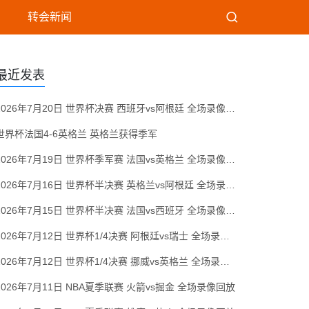
转会新闻
最近发表
2026年7月20日 世界杯决赛 西班牙vs阿根廷 全场录像回放
世界杯法国4-6英格兰 英格兰获得季军
2026年7月19日 世界杯季军赛 法国vs英格兰 全场录像回放
2026年7月16日 世界杯半决赛 英格兰vs阿根廷 全场录像回放
2026年7月15日 世界杯半决赛 法国vs西班牙 全场录像回放
2026年7月12日 世界杯1/4决赛 阿根廷vs瑞士 全场录像回放
2026年7月12日 世界杯1/4决赛 挪威vs英格兰 全场录像回放
2026年7月11日 NBA夏季联赛 火箭vs掘金 全场录像回放