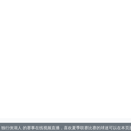
播网为您提供 独行侠湖人 的赛事在线视频直播，喜欢夏季联赛比赛的球迷可以在