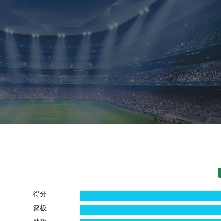
得分
0
0
篮板
0
0