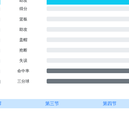
助攻
0
0
得分
篮板
助攻
盖帽
抢断
失误
命中率
三分球
节
第三节
第四节