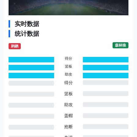
实时数据
统计数据
森林狼
鹈鹕
得分
0
0
篮板
0
0
助攻
0
0
得分
篮板
助攻
盖帽
抢断