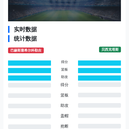
实时数据
统计数据
贝西克塔斯
巴赫斯塞希尔科勒吉
得分
0
0
篮板
0
0
助攻
0
0
得分
篮板
助攻
盖帽
抢断