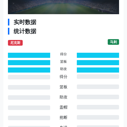
实时数据
统计数据
马刺
尼克斯
得分
0
0
篮板
0
0
助攻
0
0
得分
篮板
助攻
盖帽
抢断