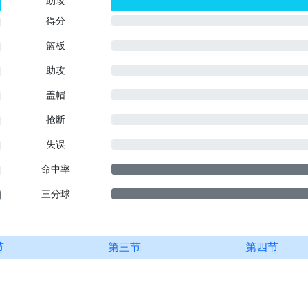
助攻
0
0
得分
篮板
助攻
盖帽
抢断
失误
命中率
三分球
节
第三节
第四节