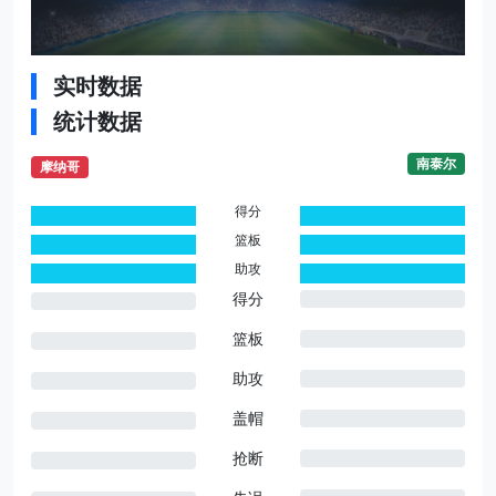
实时数据
统计数据
南泰尔
摩纳哥
得分
0
0
篮板
0
0
助攻
0
0
得分
篮板
助攻
盖帽
抢断