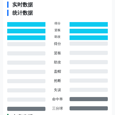
实时数据
统计数据
得分
0
0
篮板
0
0
助攻
0
0
得分
篮板
助攻
盖帽
抢断
失误
命中率
三分球