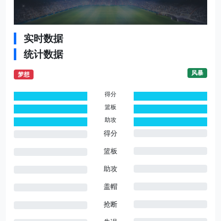
实时数据
统计数据
风暴
梦想
得分
0
0
篮板
0
0
助攻
0
0
得分
篮板
助攻
盖帽
抢断