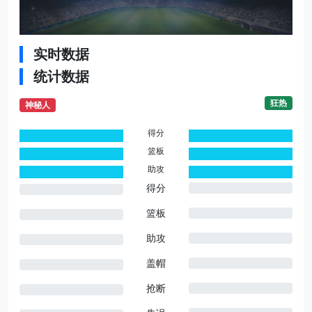
实时数据
统计数据
狂热
神秘人
得分
0
0
篮板
0
0
助攻
0
0
得分
篮板
助攻
盖帽
抢断