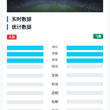
实时数据
统计数据
飞翼
火花
得分
0
0
篮板
0
0
助攻
0
0
得分
篮板
助攻
盖帽
抢断