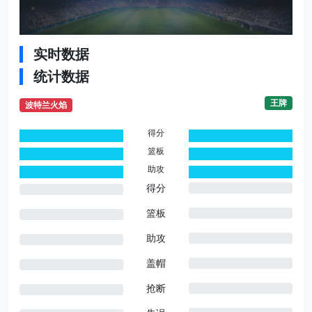
实时数据
统计数据
王牌
波特兰火焰
得分
0
0
篮板
0
0
助攻
0
0
得分
篮板
助攻
盖帽
抢断