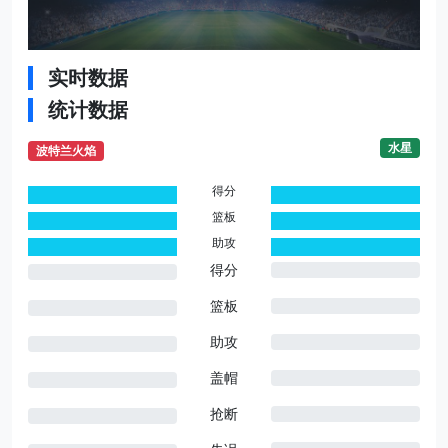
实时数据
统计数据
水星
波特兰火焰
得分
0
0
篮板
0
0
助攻
0
0
得分
篮板
助攻
盖帽
抢断