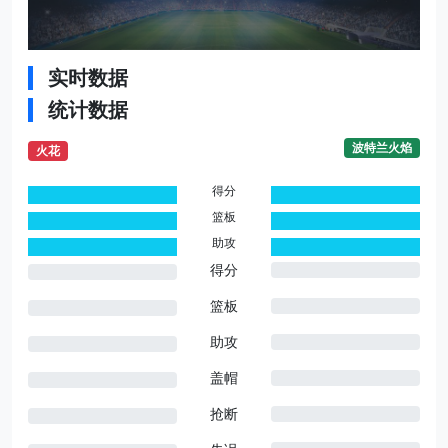
实时数据
统计数据
波特兰火焰
火花
得分
0
0
篮板
0
0
助攻
0
0
得分
篮板
助攻
盖帽
抢断