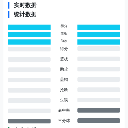
实时数据
统计数据
得分
0
0
篮板
0
0
助攻
0
0
得分
篮板
助攻
盖帽
抢断
失误
命中率
三分球